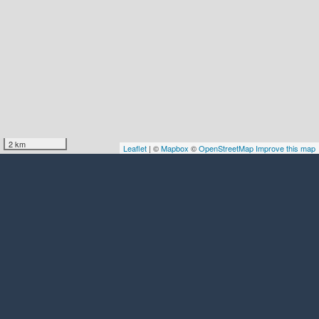
2 km
Leaflet
| ©
Mapbox
©
OpenStreetMap
Improve this map