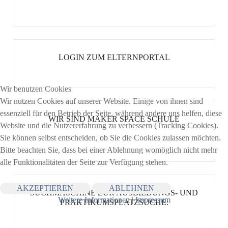
LOGIN ZUM ELTERNPORTAL
Wir benutzen Cookies
Wir nutzen Cookies auf unserer Website. Einige von ihnen sind
essenziell für den Betrieb der Seite, während andere uns helfen, diese
WIR SIND MAKER SPACE SCHULE
Website und die Nutzererfahrung zu verbessern (Tracking Cookies).
Sie können selbst entscheiden, ob Sie die Cookies zulassen möchten.
Bitte beachten Sie, dass bei einer Ablehnung womöglich nicht mehr
alle Funktionalitäten der Seite zur Verfügung stehen.
AKZEPTIEREN
ABLEHNEN
SUCHMASCHINE ZUR AUSBILDUNGS- UND
Weitere Informationen
|
Impressum
PRAKTIKUMSPLATZSUCHE: