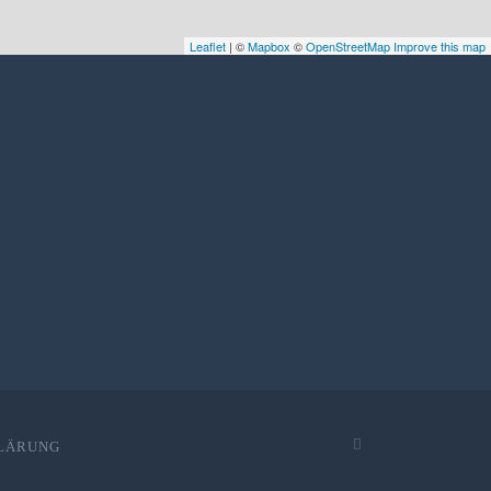
Leaflet
| ©
Mapbox
©
OpenStreetMap
Improve this map
LÄRUNG