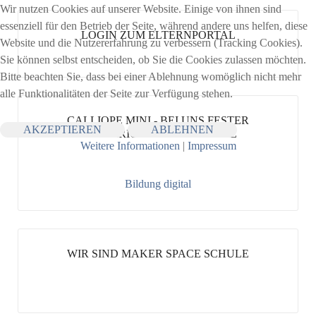
Wir nutzen Cookies auf unserer Website. Einige von ihnen sind
essenziell für den Betrieb der Seite, während andere uns helfen, diese
LOGIN ZUM ELTERNPORTAL
Website und die Nutzererfahrung zu verbessern (Tracking Cookies).
Sie können selbst entscheiden, ob Sie die Cookies zulassen möchten.
Bitte beachten Sie, dass bei einer Ablehnung womöglich nicht mehr
alle Funktionalitäten der Seite zur Verfügung stehen.
CALLIOPE MINI - BEI UNS FESTER
AKZEPTIEREN
ABLEHNEN
UNTERRICHTSBESTANDTEIL
Weitere Informationen
|
Impressum
Bildung digital
WIR SIND MAKER SPACE SCHULE