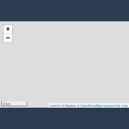
+
−
2 km
Leaflet
| ©
Mapbox
©
OpenStreetMap
Improve this map