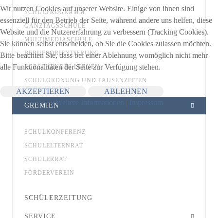
Wir nutzen Cookies auf unserer Website. Einige von ihnen sind
SCHULPROGRAMM
essenziell für den Betrieb der Seite, während andere uns helfen, diese
GANZTAGSSCHULE
Website und die Nutzererfahrung zu verbessern (Tracking Cookies).
MULTIMEDIASCHULE
Sie können selbst entscheiden, ob Sie die Cookies zulassen möchten.
BERUFSORIENTIERUNG
Bitte beachten Sie, dass bei einer Ablehnung womöglich nicht mehr
alle Funktionalitäten der Seite zur Verfügung stehen.
FORSCHENDES LERNEN
SCHULORDNUNG UND PAUSENZEITEN
AKZEPTIEREN
ABLEHNEN
Weitere Informationen
|
Impressum
GREMIEN
SCHULKONFERENZ
SCHULELTERNRAT
SCHÜLERRAT
FÖRDERVEREIN
SCHÜLERZEITUNG
SERVICE