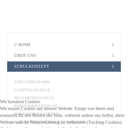
HOME
ÜBER UNS
SCHULKONZEPT
SCHULPROGRAMM
GANZTAGSSCHULE
MULTIMEDIASCHULE
Wir benutzen Cookies
BERUFSORIENTIERUNG
Wir nutzen Cookies auf unserer Website. Einige von ihnen sind
FORSCHENDES LERNEN
essenziell für den Betrieb der Seite, während andere uns helfen, diese
Website und die Nutzererfahrung zu verbessern (Tracking Cookies).
SCHULORDNUNG UND PAUSENZEITEN