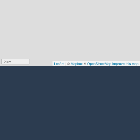
2 km
Leaflet
| ©
Mapbox
©
OpenStreetMap
Improve this map