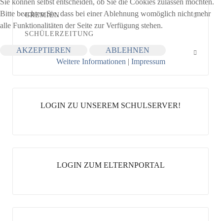
Sie können selbst entscheiden, ob Sie die Cookies zulassen möchten.
Bitte beachten Sie, dass bei einer Ablehnung womöglich nicht mehr
GREMIEN
alle Funktionalitäten der Seite zur Verfügung stehen.
SCHÜLERZEITUNG
AKZEPTIEREN
ABLEHNEN
SERVICE
Weitere Informationen
|
Impressum
LOGIN ZU UNSEREM SCHULSERVER!
LOGIN ZUM ELTERNPORTAL