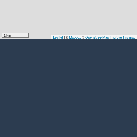
2 km
Leaflet
| ©
Mapbox
©
OpenStreetMap
Improve this map